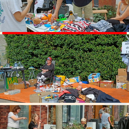
23
augustus
2026
10:00
Anna Paulownastraat, Heiloordijk, Frederik
Hendriklaan ( stukje wat aansluit bij de Anna
Paulownastraat en de Heiloordijk
Straatrommelmarkt Alkmaar
zondag 23 augustus 2026
10:00
-
15:00
Rommelmarkt op zondag 23 augustus 2026 van 10:00 tot 15:00 uur
Diverse straten
Details
30
augustus
2026