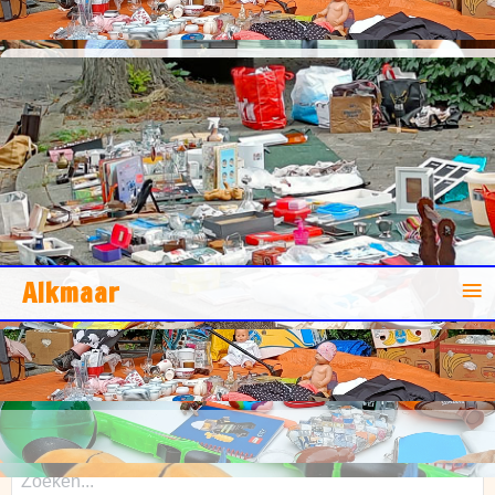
Straatrommelmarkten
De gezelligheid ligt op straat!
≡
Alkmaar
Straatrommelmarkten in
Alkmaar
Zoeken...